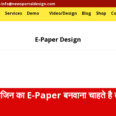
-info@newsportaldesign.com
Services
Demo
Video/Design
Blog
Shop
Co
E-Paper Design
िन का E-Paper बनवाना चाहते है त