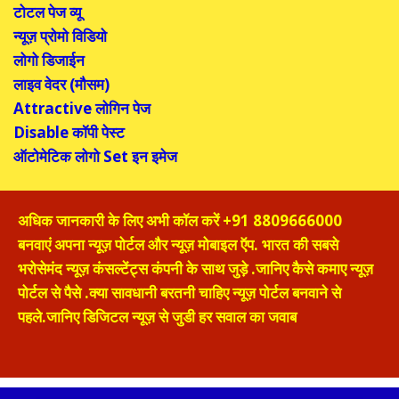
टोटल पेज व्यू
न्यूज़ प्रोमो विडियो
लोगो डिजाईन
लाइव वेदर (मौसम)
Attractive
लोगिन पेज
Disable
कॉपी पेस्ट
ऑटोमेटिक लोगो
Set
इन इमेज
अधिक जानकारी के लिए अभी कॉल करें +
91 8809666000
बनवाएं अपना न्यूज़ पोर्टल और न्यूज़ मोबाइल ऍप. भारत की सबसे
भरोसेमंद न्यूज़ कंसल्टेंट्स कंपनी के साथ जुड़े .जानिए कैसे कमाए न्यूज़
पोर्टल से पैसे .क्या सावधानी बरतनी चाहिए न्यूज़ पोर्टल बनवाने से
पहले.जानिए डिजिटल न्यूज़ से जुडी हर सवाल का जवाब