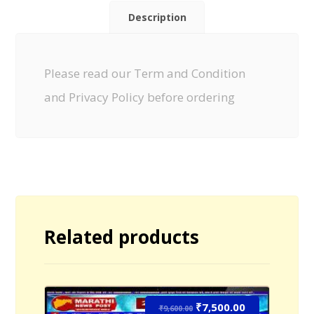
Description
Please read our
Term and Condition
and
Privacy Policy
before ordering
Related products
₹
7,500.00
Sale!
₹
9,600.00