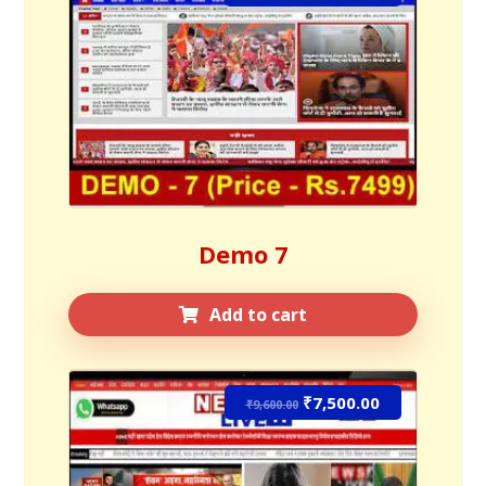
Demo 7
Add to cart
₹
7,500.00
Sale!
₹
9,600.00