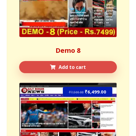
Demo 8
Add to cart
₹
6,499.00
Sale!
₹
7,500.00