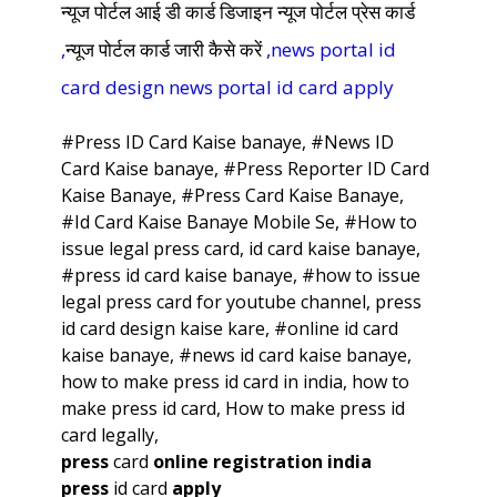
न्यूज पोर्टल आई डी कार्ड डिजाइन
न्यूज पोर्टल प्रेस कार्ड
,
न्यूज पोर्टल कार्ड जारी कैसे करें
,news portal id
card design news portal id card apply
#
Press ID Card Kaise banaye
, #News ID
Card Kaise banaye, #Press Reporter ID Card
Kaise Banaye, #Press Card Kaise Banaye,
#Id Card Kaise Banaye Mobile Se, #
How to
issue legal press
card, id card kaise banaye,
#
press id card kaise banaye
, #how to issue
legal press card for youtube channel, press
id card design kaise kare, #online id card
kaise banaye, #
news id card kaise banaye
,
how to make press id card in india,
how to
make press id card,
How to make press id
card legally,
press
card
online registration india
press
id card
apply